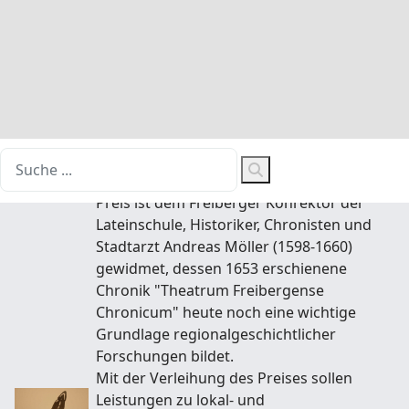
gemeinsam mit dem Freiberger Altertumsverein e. V.
(Geschichtsverein des Freiberger Landes) den
Andreas - Möller - Geschichtspreis
(im Folgenden Geschichtspreis genannt)
aus. Ideengeber war der damalige
Vereinsvorsitzende Dr. Ulrich Thiel. Der
Preis ist dem Freiberger Konrektor der
Lateinschule, Historiker, Chronisten und
Stadtarzt Andreas Möller (1598-1660)
gewidmet, dessen 1653 erschienene
Chronik "Theatrum Freibergense
Chronicum" heute noch eine wichtige
Grundlage regionalgeschichtlicher
Forschungen bildet.
Mit der Verleihung des Preises sollen
Leistungen zu lokal- und