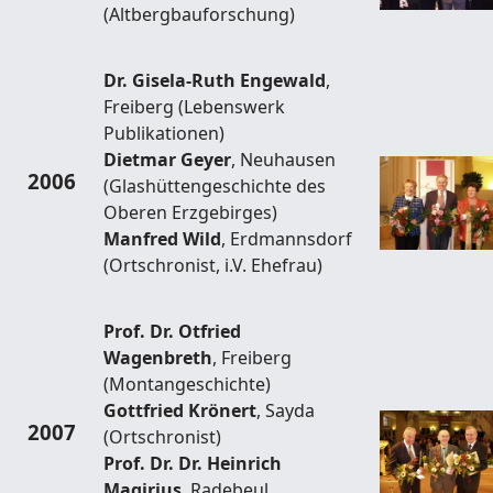
(Altbergbauforschung)
Dr. Gisela-Ruth Engewald
,
Freiberg (Lebenswerk
Publikationen)
Dietmar Geyer
, Neuhausen
2006
(Glashüttengeschichte des
Oberen Erzgebirges)
Manfred Wild
, Erdmannsdorf
(Ortschronist, i.V. Ehefrau)
Prof. Dr. Otfried
Wagenbreth
, Freiberg
(Montangeschichte)
Gottfried Krönert
, Sayda
2007
(Ortschronist)
Prof. Dr. Dr. Heinrich
Magirius
, Radebeul