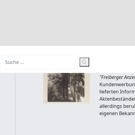
Seit etwa 300 
und Topfpflanze
unwirtlichen Kl
Produkte aus ge
verschiedene H
Von einigen Gä
erreichbare Que
"Freiberger Anze
Kundenwerbung 
lieferten Info
Aktenbeständen
allerdings beru
eigenen Bekannt