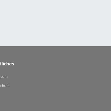
tliches
ssum
chutz