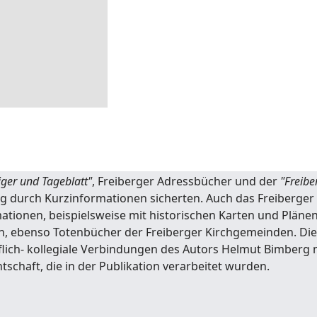
Jahren gibt es in Freiberg gewerbliche Gärtnereien. Der B
n, ganz zu schweigen von der Gestaltung ganzer Anlagen, e
ima reifte alles später als anderswo, also wurde auf den 
genden verkauft, die günstiger lagen. Auch die Rittergüte
ändler, wie man den Annoncen der Tages- und Wochenzei
rtnereien waren nur wenige Informationen zu finden. Tod 
llen. Als nützlich erwiesen sich regionale Zeitungen wie
"F
iger und Tageblatt"
, Freiberger Adressbücher und der
"Freibe
durch Kurzinformationen sicherten. Auch das Freiberger S
rmationen, beispielsweise mit historischen Karten und Pl
, ebenso Totenbücher der Freiberger Kirchgemeinden. Die
flich- kollegiale Verbindungen des Autors Helmut Bimberg 
schaft, die in der Publikation verarbeitet wurden.