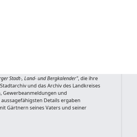
edarf an Obst und Gemüse oder an Blumen
ntwickelte sich erst allmählich. In dem
Märkten, vorwiegend dem Untermarkt,
r verkauften ihre Überschüsse, desgleichen
tungen entnehmen kann.
oder Wegzug einstiger Besitzer schmälerten
reyberger gemeynnützige Nachrichten"
,
rger Stadt-, Land- und Bergkalender"
, die ihre
tadtarchiv und das Archiv des Landkreises
änen, Gewerbeanmeldungen und
 aussagefähigsten Details ergaben
mit Gärtnern seines Vaters und seiner