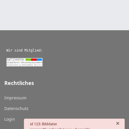
Wir sind Mitglied:
Rechtliches
Impressum
Datenschutz
Login
×
danger
id 123: Bilddatei