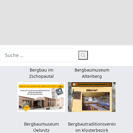
'Gewerkschaft St.
Alte Hoffnung
Briccius e.V.' Annaberg
Erbstolln e.V. in
Rossau, OT Schönborn
Bergbau im
Bergbaumuseum
Zschopautal
Altenberg
Bergbaumuseum
Bergbautraditionsvereine
Oelsnitz
im Klosterbezirk